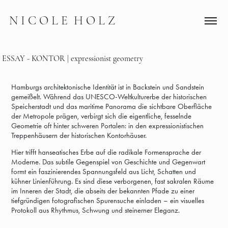
N I C O L E  H O L Z
ESSAY - KONTOR | expressionist geometry
Hamburgs architektonische Identität ist in Backstein und Sandstein
gemeißelt. Während das UNESCO-Weltkulturerbe der historischen
Speicherstadt und das maritime Panorama die sichtbare Oberfläche
der Metropole prägen, verbirgt sich die eigentliche, fesselnde
Geometrie oft hinter schweren Portalen: in den expressionistischen
Treppenhäusern der historischen Kontorhäuser.
Hier trifft hanseatisches Erbe auf die radikale Formensprache der
Moderne. Das subtile Gegenspiel von Geschichte und Gegenwart
formt ein faszinierendes Spannungsfeld aus Licht, Schatten und
kühner Linienführung. Es sind diese verborgenen, fast sakralen Räume
im Inneren der Stadt, die abseits der bekannten Pfade zu einer
tiefgründigen fotografischen Spurensuche einladen – ein visuelles
Protokoll aus Rhythmus, Schwung und steinerner Eleganz.