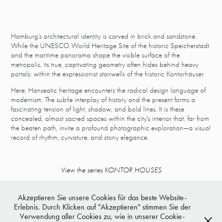
Hamburg’s architectural identity is carved in brick and sandstone.
While the UNESCO World Heritage Site of the historic Speicherstadt
and the maritime panorama shape the visible surface of the
metropolis, its true, captivating geometry often hides behind heavy
portals: within the expressionist stairwells of the historic Kontorhäuser.
Here, Hanseatic heritage encounters the radical design language of
modernism. The subtle interplay of history and the present forms a
fascinating tension of light, shadow, and bold lines. It is these
concealed, almost sacred spaces within the city's interior that, far from
the beaten path, invite a profound photographic exploration—a visual
record of rhythm, curvature, and stony elegance.
View the series KONTOR HOUSES
Akzeptieren Sie unsere Cookies für das beste Website-
Erlebnis. Durch Klicken auf "Akzeptieren" stimmen Sie der
Verwendung aller Cookies zu, wie in unserer Cookie-
↑
Back to Top